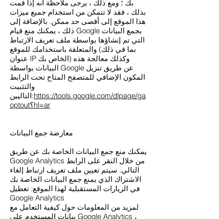
بك ؛ ومع ذلك ، يرجى ملاحظة أنه إذا قمت
بذلك ، فقد لا تتمكن من استخدام جميع ميزات
هذا الموقع إلى أقصى حد ممكن. بالإضافة إلى
ذلك ، يمكنك منع قيام Google بجمع البيانات
التي تم إنشاؤها بواسطة ملف تعريف الارتباط
والمتعلقة باستخدامك للموقع (بما في ذلك
عنوان IP الخاص بك) وكذلك معالجة هذه
البيانات بواسطة Google عن طريق تنزيل
المكون الإضافي للمتصفح المتاح تحت الرابط
والتثبيت
https://tools.google.com/dlpage/ga
التاليين:
optout؟hl=ar
معارضة جمع البيانات
يمكنك منع جمع البيانات الخاصة بك عن طريق
Google Analytics من خلال النقر على الرابط
التالي. سيتم تعيين ملف تعريف ارتباط إلغاء
الاشتراك الذي يمنع جمع البيانات الخاصة بك
في الزيارات المستقبلية لهذا الموقع: تعطيل
Google Analytics
لمزيد من المعلومات حول كيفية التعامل مع
بيانات المستخدم على Google Analytics ،