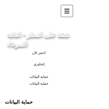
info@ferienwohnung.holiday
_cc781905-5cde-3194-
bb3bc 136_bad
شقة على المطر - الغابة
السوداء
احجز الآن!
إنجليزي
حماية البيانات
حماية البيانات
حماية البيانات