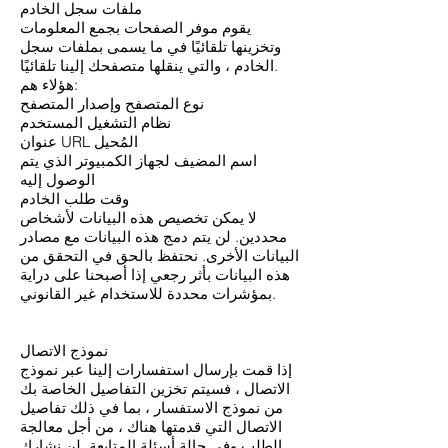
ملفات سجل الخادم
يقوم موفر الصفحات بجمع المعلومات
وتخزينها تلقائيًا في ما يسمى بملفات سجل
الخادم ، والتي ينقلها متصفحك إلينا تلقائيًا.
هؤلاء هم:
نوع المتصفح وإصدار المتصفح
نظام التشغيل المستخدم
عنوان URL المُحيل
اسم المضيف لجهاز الكمبيوتر الذي يتم
الوصول إليه
وقت طلب الخادم
لا يمكن تخصيص هذه البيانات لأشخاص
محددين. لن يتم دمج هذه البيانات مع مصادر
البيانات الأخرى. نحتفظ بالحق في التحقق من
هذه البيانات بأثر رجعي إذا أصبحنا على دراية
بمؤشرات محددة للاستخدام غير القانوني.
نموذج الاتصال
إذا قمت بإرسال استفسارات إلينا عبر نموذج
الاتصال ، فسيتم تخزين التفاصيل الخاصة بك
من نموذج الاستفسار ، بما في ذلك تفاصيل
الاتصال التي قدمتها هناك ، من أجل معالجة
الطلب وفي حالة أسئلة المتابعة. لن نشارك