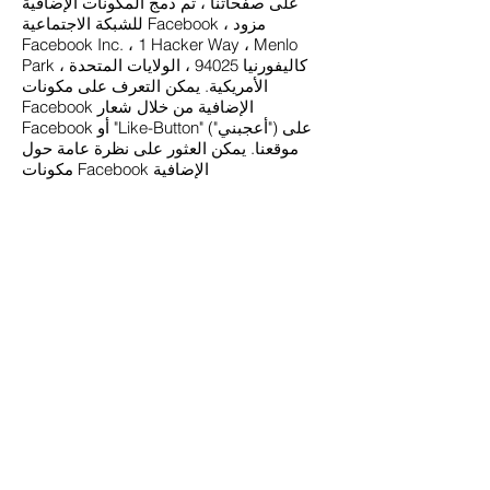
على صفحاتنا ، تم دمج المكونات الإضافية
للشبكة الاجتماعية Facebook ، مزود
Facebook Inc. ، 1 Hacker Way ، Menlo
Park ، كاليفورنيا 94025 ، الولايات المتحدة
الأمريكية. يمكن التعرف على مكونات
Facebook الإضافية من خلال شعار
Facebook أو "Like-Button" ("أعجبني") على
موقعنا. يمكن العثور على نظرة عامة حول
مكونات Facebook الإضافية
https://developers.facebook.com/docs/
هنا:
plugins/
.
عندما تزور صفحاتنا ، يُنشئ المكون الإضافي
اتصالًا مباشرًا بين متصفحك وخادم
Facebook. يتلقى Facebook المعلومات التي
قمت بزيارتها على موقعنا بعنوان IP الخاص
بك. إذا قمت بالنقر فوق "Like-Button" على
Facebook أثناء تسجيل الدخول إلى حسابك
على Facebook ، فيمكنك ربط محتويات
صفحاتنا بملفك الشخصي على Facebook.
نتيجة لذلك ، يمكن لـ Facebook تخصيص
زيارة صفحاتنا لحساب المستخدم الخاص بك.
نشير إلى أننا كمزود للصفحات لسنا على
دراية بمحتوى البيانات المرسلة واستخدامها
من قبل Facebook. لمزيد من المعلومات ،