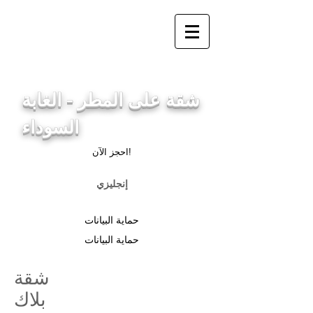
info@ferienwohnung.holiday
_cc781905-5cde-3194-
bb3bc 136_bad
شقة على المطر - الغابة
السوداء
احجز الآن!
إنجليزي
حماية البيانات
حماية البيانات
شقة
بلاك