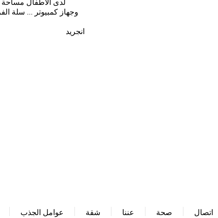
لدى الأطفال مساحة كب
وجهاز كمبيوتر ... سلة ال
انجريد
عنوان:
Obere Rainstrasse 4a
D-79297 Winden im Elztal
اتصال
صحة
عننا
شقة
عوامل الجذب