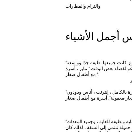
والترام والقطارات
 أجمل الأشياء ...
"استأجرنا الشقة لمدة أسبوع. كانت جميعها نظيفة جدًا وواسعة
عو لقضاء بعض الوقت." ماير ، أسرة
مع أطفال صغار ".
"منظر جميل ، شقة مجهزة بالكامل ، إنترنت ، أناس ودودون
"الشقة مؤثثة بشكل جيد للغاية ونظيفة للغاية ، وجميع المعدات
جميلة تنتمي إلى الشقة ، لذلك كان