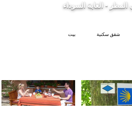
لمطر - الغابة السوداء
شقق سكنية
بيت