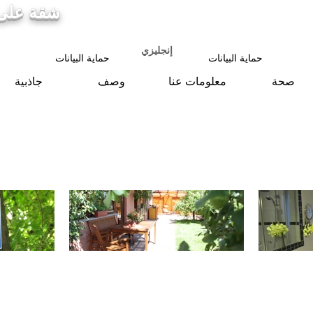
شقة على ا
info@ferienwohnung.holiday
5cde-3194-bb
إنجليزي
حماية البيانات
حماية البيانات
صحة
معلومات عنا
وصف
جاذبية