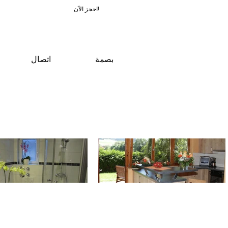
احجز الآن!
_cc781905-
3bc 136_bad
بصمة
اتصال