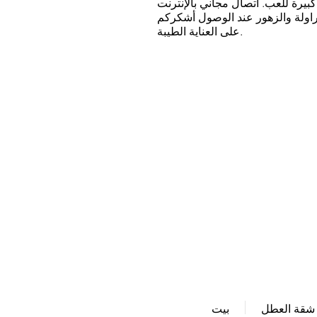
يرة للعب. اتصال مجاني بالإنترنت
فراولة والزهور عند الوصول أشكركم
على العناية الطيبة.
اتصل بنا:
info@ferienwohnung.holiday
الهاتف: 07685/1650
شقة العطل
بيت