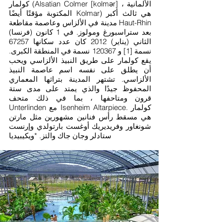
كولمار (Alsatian Colmer [kolmər] ، الألمانية
المكتوبة مؤقتًا أيضًا Kolmar) هي ثالث أكبر
مدينة في الألزاس وعاصمة مقاطعة Haut-Rhin
(فرنسا) بعد ستراسبورغ ومولوز. في 1 كانون
الثاني (يناير) 2012 كان عدد سكانها 67257
نسمة [1] و 120367 نسمة في المنطقة الكبرى.
يقع كولمار على طريق النبيذ الألزاسي ويحب
أن يطلق على نفسه اسم عاصمة النبيذ
الألزاسي. تشتهر المدينة بتراثها المعماري
المحفوظ جيدًا والذي يمتد على مدى ستة
قرون ومتاحفها ، بما في ذلك متحف
Unterlinden مع Isenheim Altarpiece. كولمار
هي مسقط رأس فنانين مشهورين مثل مارتن
شونغاور وفريديريك أوغست بارتولدي وإرنست
ستادلر وجان جاك والتز. *
ويكيبيديا