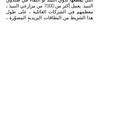
النبيذ. يعمل أكثر من 7000 من مزارعي النبيذ ،
معظمهم في الشركات العائلية ، على طول
هذا الشريط من البطاقات البريدية المصوّرة ،
ويحضرون نبيذهم إلى تعاونية أو يسوقونه
بأنفسهم في واحدة من أكثر من 100 قرية نبيذ.
يتم تقديم السلعة اللذيذة للتذوق والبيع في كل
زاوية .
Badeparadies
Schwarzwald Titisee
الألعاب والمرح والإثارة: حركة مائية تحت
أشجار النخيل:
انزلق كالمجانين في Galaxy
Schwarzwald الجديد تمامًا يعد Galaxy
Schwarzwald الجديد في Titisee-
Neustadt بالسقوط الحر والحركة الخالصة
لجميع أفراد الأسرة. تعتبر منشأة الشرائح
الداخلية في BadeparadiesSchwarzwald
فريدة من نوعها في أوروبا:
18 منزلقًا عالي التقنية ، بما في ذلك أكبر