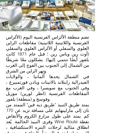
تضم منطقة الألزاس الفرنسية اليوم (الألزاس
الفرنسية واللاتينية اللاتينية) مقاطعات الراين
العلوي والسفلي أو الألزاس العلوي والسفلي
(أوت رين وباس رين ؛ قبل عام 1871 كانت
بلفور أيضًا تنتمي إليها). يشكلون معًا شريطًا
من الشمال إلى الجنوب بين الفوج إلى الغرب
ونهر الراين من الشرق.
في الشمال يحدها ألمانيا ، والولايات
الفيدرالية راينلاند بالاتينات وبادن فورتمبيرغ ،
وفي الجنوب مع سويسرا ، وفي الغرب مع
المقاطعات الفرنسية (انظر لورين) موزيل
وفوسج و (منطقة) بلفور.
يمتد طريق النبيذ "طريق ديه فين" الممتد من
تان إلى مارلينهايم على مسافة تزيد عن 170
كم. يمتد على طول مزارع الكروم والأنقاض
وقرى النبيذ الحالمة. يُعد Wine Route نقطة
انطلاق مثالية لرحلات التنزه الاستكشافية ،
التي يقطعها تذوق النبيذ أو البقاء في صندوق