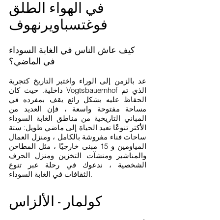
في الهواء الطلق
فوغتسباويرنهوف
كيف عاش الناس في الغابة السوداء
في الماضي؟
عد بالزمن إلى الوراء واختبر التاريخ كتجربة
داخلية. حيث كان Vogtsbauernhof الذي تم
الحفاظ عليه بشكل رائع يقف بمفرده في
مساحة مفتوحة واسعة ، فإن العديد من
المباني التاريخية من مناطق الغابة السوداء
الأكثر تنوعًا تعيد الحياة إلى ماضي طويل: ستة
ساحات فناء مفروشة بالكامل ، ومنزل العمال
المياومين و 15 مبنى خارجيًا ، مثل المطاحن
والمناشير ومنشآت التخزين ومنزل الحرف
الشخصية ، ندعوك في رحلة عبر تنوع
الثقافات في الغابة السوداء.
كولمار - الألزاس