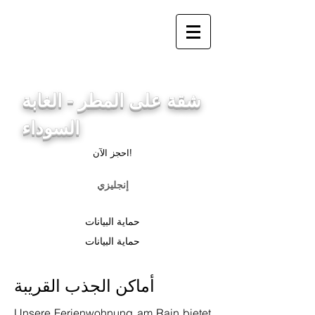
info@ferienwohnung.holiday
_cc781905-5cde-3194-
bb3bc 136_bad
شقة على المطر - الغابة
السوداء
احجز الآن!
إنجليزي
حماية البيانات
حماية البيانات
أماكن الجذب القريبة
Unsere Ferienwohnung am Rain bietet