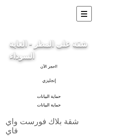
info@ferienwohnung.holiday
_cc781905-5cde-3194-
bb3bc 136_bad
شقة على المطر - الغابة
السوداء
احجز الآن!
إنجليزي
حماية البيانات
حماية البيانات
شقة بلاك فورست واي
فاي