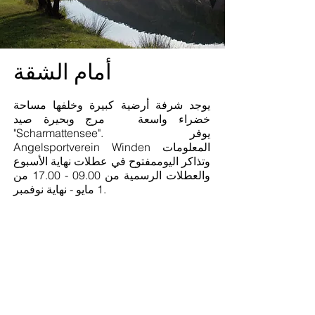
أمام الشقة
يوجد شرفة أرضية كبيرة وخلفها مساحة
خضراء واسعة مرج وبحيرة صيد
"Scharmattensee". يوفر
Angelsportverein Winden المعلومات
وتذاكر اليوم
مفتوح في عطلات نهاية الأسبوع
والعطلات الرسمية من
09.00 - 17.00
من
1 مايو - نهاية نوفمبر.
أيضًا في حالة الرياح:
منشأة ترفيهية في Kirchberg. مرفق
ترفيهي مصمم حديثًا مع ميني غولف
وشطرنج مجاني ودورة تمارين للصغار
والكبار وملعب وطاحونة مائية وكشك.
ملاعب الأطفال وملاعب التنس وميادين
الرماية وملاعب كرة القدم وما إلى ذلك.