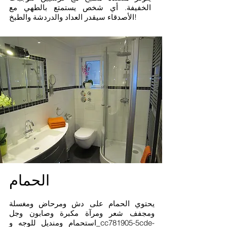
الخفيفة. أي شخص يستمتع بالطهي مع
الأصدقاء سيقدر العداد والدردشة والطبخ!
الحمام
يحتوي الحمام على دش ومرحاض ومغسلة
ومجفف شعر ومرآة مكبرة وصابون وجل
استحمام ومنديل للوجه و_cc781905-5cde-