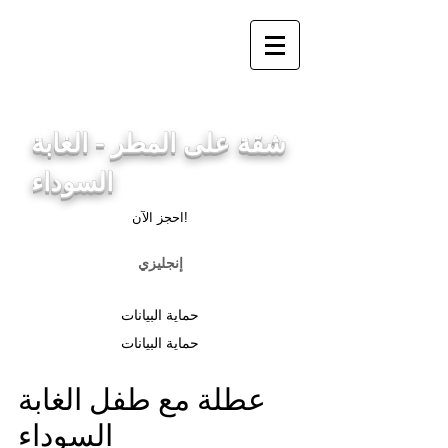
info@ferienwohnung.holiday
_cc781905-5cde-3194-
bb3bc 136_bad
شقة على المطر - الغابة
السوداء
احجز الآن!
إنجليزي
حماية البيانات
حماية البيانات
عطلة مع طفل الغابة
السوداء