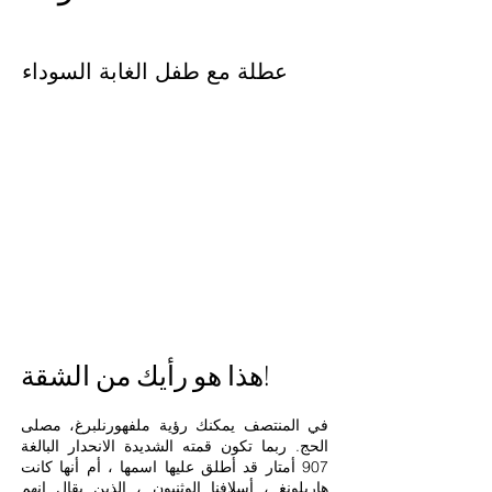
عطلة مع طفل الغابة السوداء
هذا هو رأيك من الشقة!
في المنتصف يمكنك رؤية ملف
هورنلبرغ
، مصلى
الحج. ربما تكون قمته الشديدة الانحدار البالغة
907 أمتار قد أطلق عليها اسمها ، أم أنها كانت
هاريلونغ ، أسلافنا الوثنيون ، الذين يقال إنهم