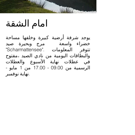
امام الشقة
يوجد شرفة أرضية كبيرة وخلفها مساحة
خضراء واسعة مرج وبحيرة صيد
"Scharmattensee". تتوفر المعلومات
والبطاقات اليومية من نادي الصيد ،
مفتوح
في عطلات نهاية الأسبوع والعطلات
الرسمية من
09.00 - 17.00
من 1 مايو -
نهاية نوفمبر.
بالإضافة إلى:
منشأة ترفيهية في Kirchberg. مرفق
ترفيهي مصمم حديثًا مع ميني غولف
وشطرنج مجاني ودورة تمارين للصغار
والكبار وملعب وطاحونة مائية وكشك.
ملاعب الأطفال وملاعب التنس وميادين
الرماية وملاعب كرة القدم وما إلى ذلك.
.
يتوفر مزيد من المعلومات من إدارة البلدية