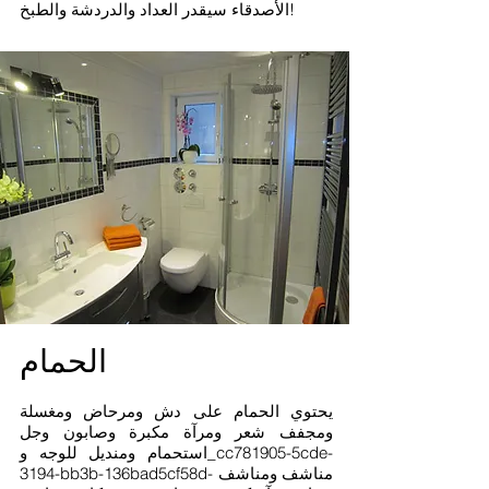
الأصدقاء سيقدر العداد والدردشة والطبخ!
الحمام
يحتوي الحمام على دش ومرحاض ومغسلة
ومجفف شعر ومرآة مكبرة وصابون وجل
استحمام ومنديل للوجه و_cc781905-5cde-
3194-bb3b-136bad5cf58d- مناشف ومناشف