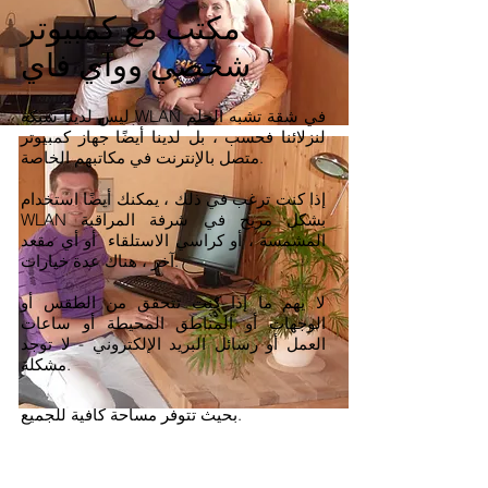
مكتب مع كمبيوتر
شخصي وواي فاي
ليس لدينا شبكة WLAN في شقة تشبه الحلم
لنزلائنا فحسب ، بل لدينا أيضًا جهاز كمبيوتر
غرفة الجلوس
متصل بالإنترنت في مكاتبهم الخاصة.
إذا كنت ترغب في ذلك ، يمكنك أيضًا استخدام
وغرفة طعام في نفس الوقت ، مجهزة بتلفزيون
WLAN بشكل مريح في شرفة المراقبة
مع قنوات فضائية ، وستيريو ، ومشغل دي في
المشمسة ، أو كراسي الاستلقاء أو أي مقعد
دي ، إلخ. بالطبع ، لا ينبغي أن تكون الأريكة التي
آخر ، هناك عدة خيارات.
تُسحب للخارج مع طاولة وكرسي بذراعين
مفقودة. هنا يمكنك الاسترخاء بشكل مريح
لا يهم ما إذا كنت تتحقق من الطقس أو
ومشاهدة التلفزيون أو استخدامه كمنطقة
الوجهات أو المناطق المحيطة أو ساعات
للقراءة.
العمل أو رسائل البريد الإلكتروني - لا توجد
مشكلة.
تحتوي منطقة تناول الطعام بأثاثها المصنوع من
خشب البلوط المصمت على 4 كراسي ومقعد ،
بحيث تتوفر مساحة كافية للجميع.