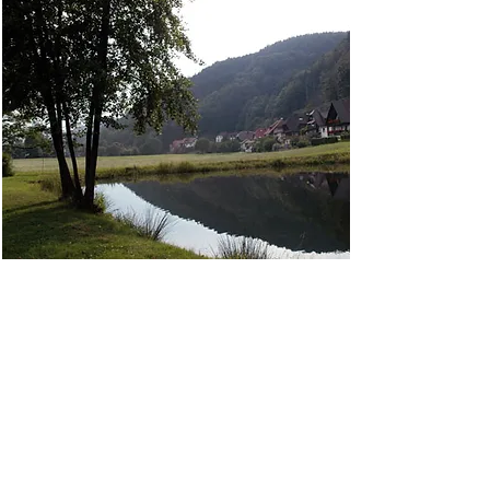
امام الشقة
يوجد شرفة أرضية كبيرة وخلفها مساحة
خضراء واسعة مرج وبحيرة صيد سمك
"Scharmattensee". تتوفر المعلومات
مفتوح
وتذاكر اليوم من Angelsportverein
في عطلات نهاية الأسبوع والعطلات
الرسمية من
09.00 - 17.00
من 1 مايو -
نهاية نوفمبر.