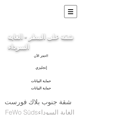
info@ferienwohnung.holiday
_cc781905-5cde-3194-
bb3bc 136_bad
شقة على المطر - الغابة
السوداء
احجز الآن!
إنجليزي
حماية البيانات
حماية البيانات
شقة جنوب بلاك فورست
الغابة السوداء
FeWo Süds