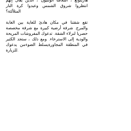
هاريلونغ ، أسلافنا الوثنيون ، الذين يقال إنهم
انتظروا شروق الشمس وعبدوا كرة النار
المتلألئة؟
تقع شقتنا في مكان هادئ للغاية بين الغابة
والمرج. شرفة أرضية كبيرة مع شرفة مخصصة
حصريا لنزلاء الشقة. تدعوك المفروشات المريحة
والودية إلى الاسترخاء. ومع ذلك ، ستجد الكثير
في المنطقة المجاورة
يسلط الضوء
من يدعوك
للزيارة.